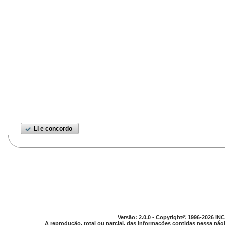
Li e concordo
Versão: 2.0.0 - Copyright© 1996-2026 INC
A reprodução, total ou parcial, das informações contidas nessa pági