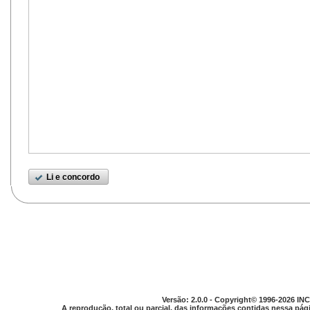
Li e concordo
Versão: 2.0.0 - Copyright© 1996-2026 INC
A reprodução, total ou parcial, das informações contidas nessa pági