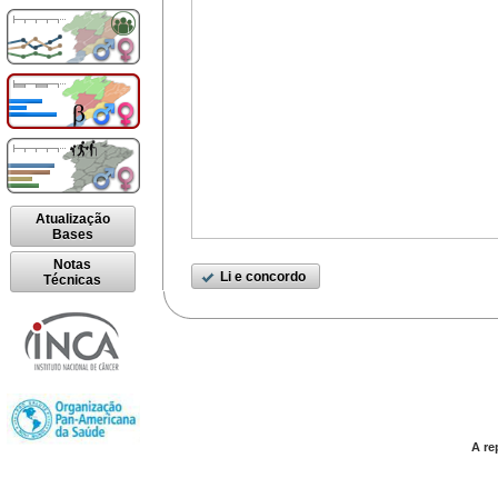
Atualização
Bases
Notas
Li e concordo
Técnicas
A re