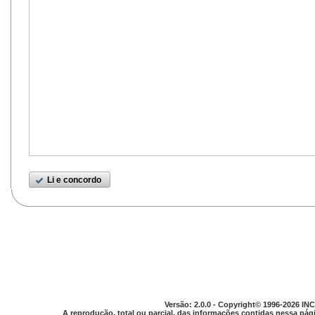
Li e concordo
Versão: 2.0.0 - Copyright© 1996-2026 INC
A reprodução, total ou parcial, das informações contidas nessa pági