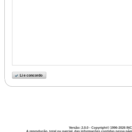
Li e concordo
Versão: 2.0.0 - Copyright© 1996-2026 INC
A reprodução, total ou parcial, das informações contidas nessa pági