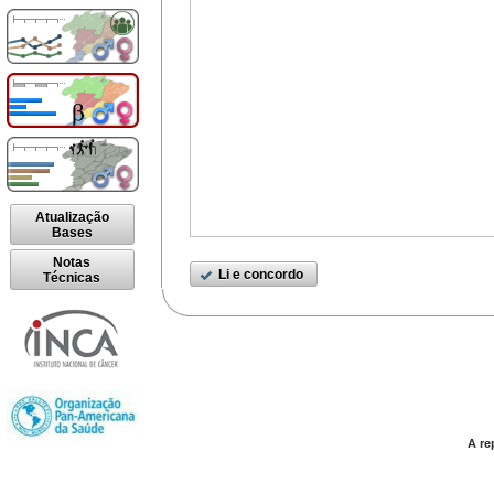
Atualização
Bases
Notas
Li e concordo
Técnicas
A re