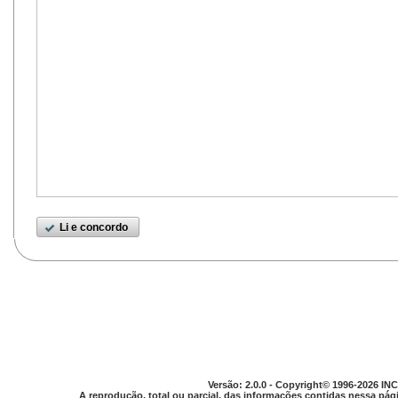
Li e concordo
Versão: 2.0.0 - Copyright© 1996-2026 INC
A reprodução, total ou parcial, das informações contidas nessa pági