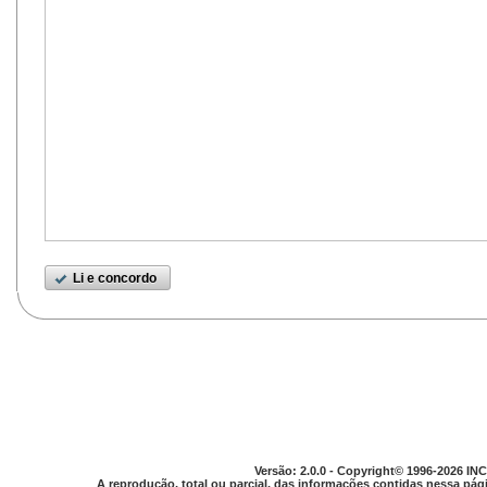
Li e concordo
Versão: 2.0.0 - Copyright© 1996-2026 INC
A reprodução, total ou parcial, das informações contidas nessa pági