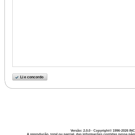
Li e concordo
Versão: 2.0.0 - Copyright© 1996-2026 INC
A reprodução, total ou parcial, das informações contidas nessa pági