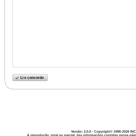
Li e concordo
Versão: 2.0.0 - Copyright© 1996-2026 INC
A reprodução, total ou parcial, das informações contidas nessa pági