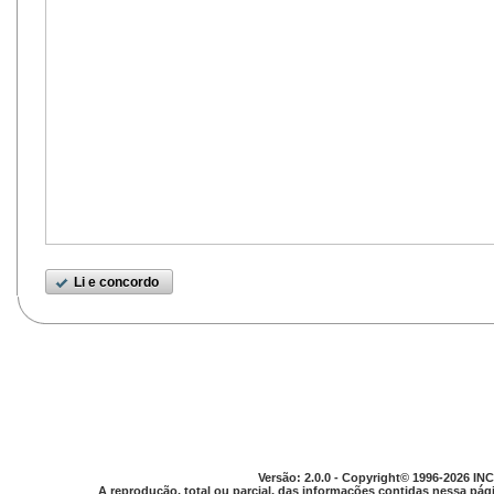
Li e concordo
Versão: 2.0.0 - Copyright© 1996-2026 INC
A reprodução, total ou parcial, das informações contidas nessa pági