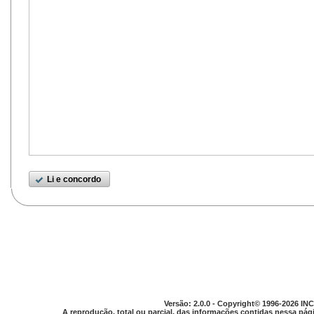
Li e concordo
Versão: 2.0.0 - Copyright© 1996-2026 INC
A reprodução, total ou parcial, das informações contidas nessa pági