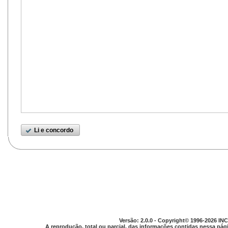
Li e concordo
Versão: 2.0.0 - Copyright© 1996-2026 INC
A reprodução, total ou parcial, das informações contidas nessa pági