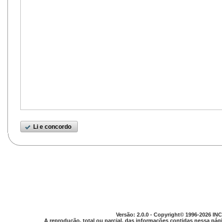
Li e concordo
Versão: 2.0.0 - Copyright© 1996-2026 INC
A reprodução, total ou parcial, das informações contidas nessa pági