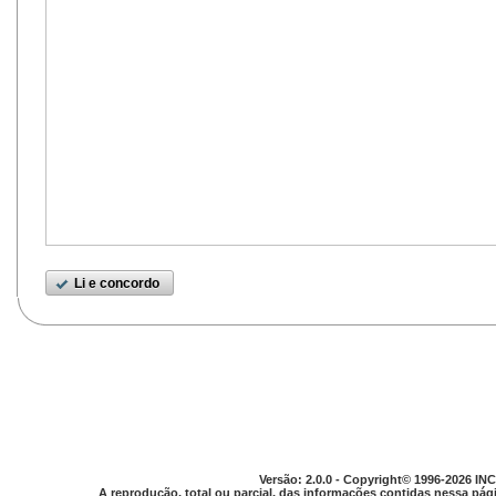
Li e concordo
Versão: 2.0.0 - Copyright© 1996-2026 INC
A reprodução, total ou parcial, das informações contidas nessa pági