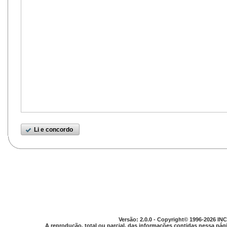
Li e concordo
Versão: 2.0.0 - Copyright© 1996-2026 INC
A reprodução, total ou parcial, das informações contidas nessa pági