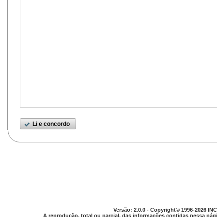
Li e concordo
Versão: 2.0.0 - Copyright© 1996-2026 INC
A reprodução, total ou parcial, das informações contidas nessa pági