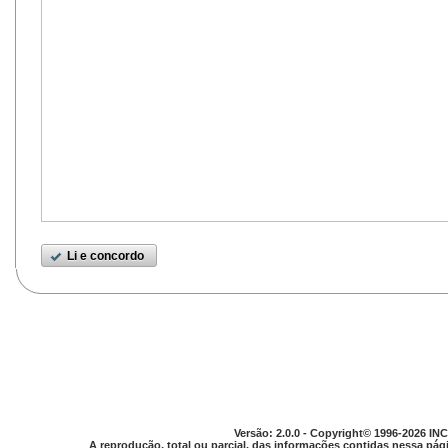
Li e concordo
Versão: 2.0.0 - Copyright© 1996-2026 INC
A reprodução, total ou parcial, das informações contidas nessa pági