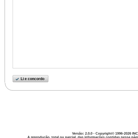
Li e concordo
Versão: 2.0.0 - Copyright© 1996-2026 INC
A reprodução, total ou parcial, das informações contidas nessa pági