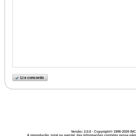
Li e concordo
Versão: 2.0.0 - Copyright© 1996-2026 INC
A reprodução, total ou parcial, das informações contidas nessa pági