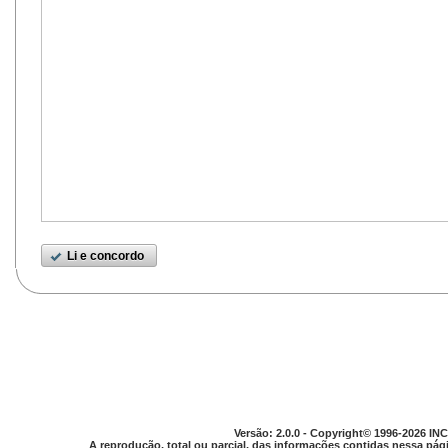
Li e concordo
Versão: 2.0.0 - Copyright© 1996-2026 INC
A reprodução, total ou parcial, das informações contidas nessa pági