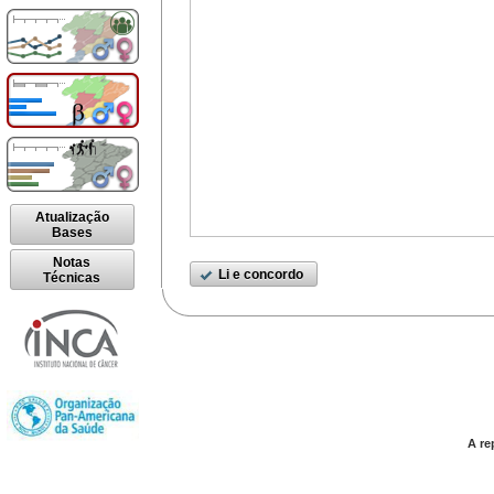
Atualização
Bases
Notas
Li e concordo
Técnicas
A re