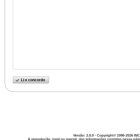
Li e concordo
Versão: 2.0.0 - Copyright© 1996-2026 INC
A reprodução, total ou parcial, das informações contidas nessa pági