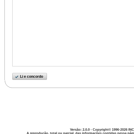
Li e concordo
Versão: 2.0.0 - Copyright© 1996-2026 INC
A reprodução, total ou parcial, das informações contidas nessa pági