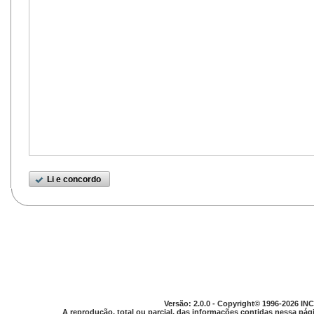
Li e concordo
Versão: 2.0.0 - Copyright© 1996-2026 INC
A reprodução, total ou parcial, das informações contidas nessa pági