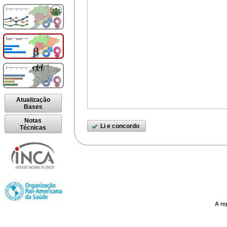
Atualização
Bases
Notas
Li e concordo
Técnicas
A re