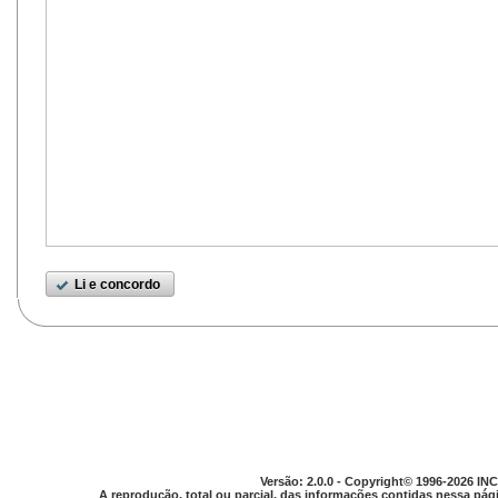
Li e concordo
Versão: 2.0.0 - Copyright© 1996-2026 INC
A reprodução, total ou parcial, das informações contidas nessa pági