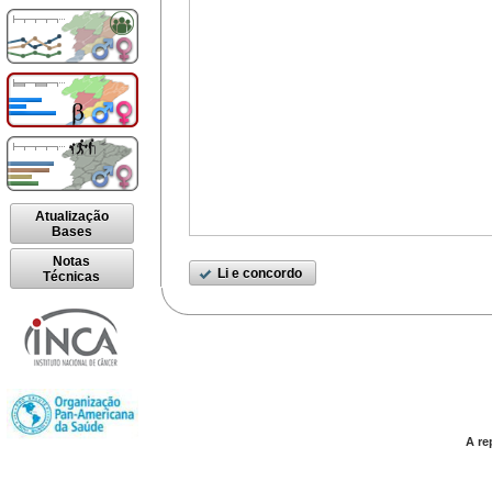
Atualização
Bases
Notas
Li e concordo
Técnicas
A re