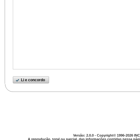
Li e concordo
Versão: 2.0.0 - Copyright© 1996-2026 INC
A reprodução, total ou parcial, das informações contidas nessa pági