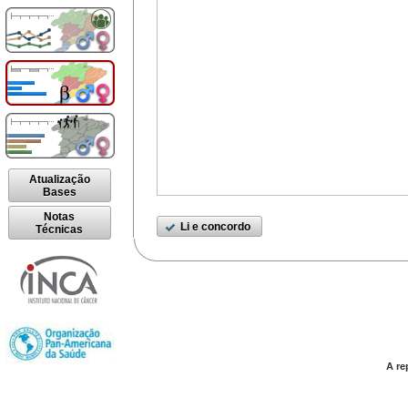
Atualização
Bases
Notas
Li e concordo
Técnicas
A re