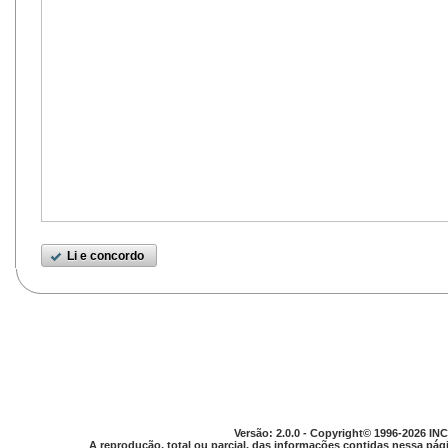
Li e concordo
Versão: 2.0.0 - Copyright© 1996-2026 INC
A reprodução, total ou parcial, das informações contidas nessa pági