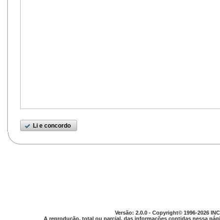
Li e concordo
Versão: 2.0.0 - Copyright© 1996-2026 INC
A reprodução, total ou parcial, das informações contidas nessa pági