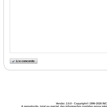
Li e concordo
Versão: 2.0.0 - Copyright© 1996-2026 INC
A reprodução, total ou parcial, das informações contidas nessa pági