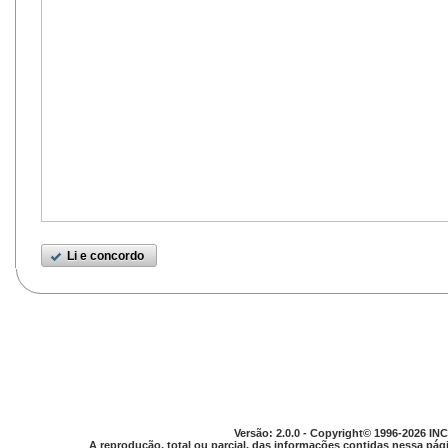
Li e concordo
Versão: 2.0.0 - Copyright© 1996-2026 INC
A reprodução, total ou parcial, das informações contidas nessa pági