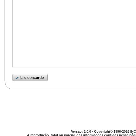
Li e concordo
Versão: 2.0.0 - Copyright© 1996-2026 INC
A reprodução, total ou parcial, das informações contidas nessa pági