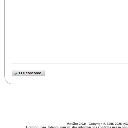
Li e concordo
Versão: 2.0.0 - Copyright© 1996-2026 INC
A reprodução, total ou parcial, das informações contidas nessa pági