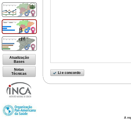
Atualização
Bases
Notas
Li e concordo
Técnicas
A re