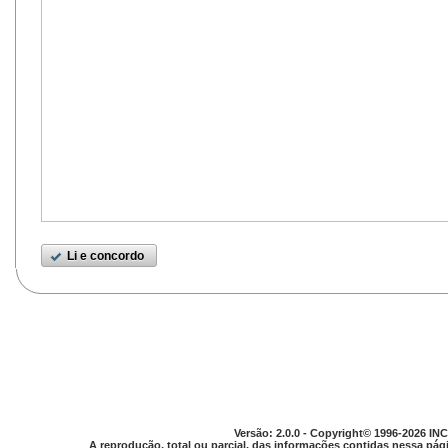
Li e concordo
Versão: 2.0.0 - Copyright© 1996-2026 INC
A reprodução, total ou parcial, das informações contidas nessa pági