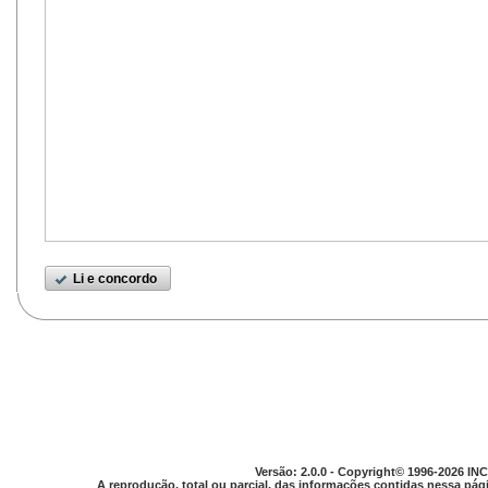
Li e concordo
Versão: 2.0.0 - Copyright© 1996-2026 INC
A reprodução, total ou parcial, das informações contidas nessa pági