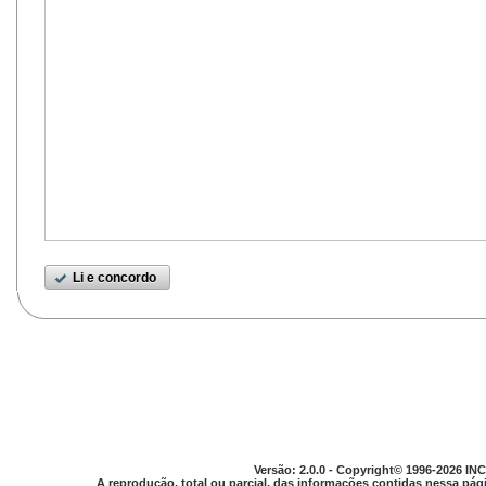
Li e concordo
Versão: 2.0.0 - Copyright© 1996-2026 INC
A reprodução, total ou parcial, das informações contidas nessa pági