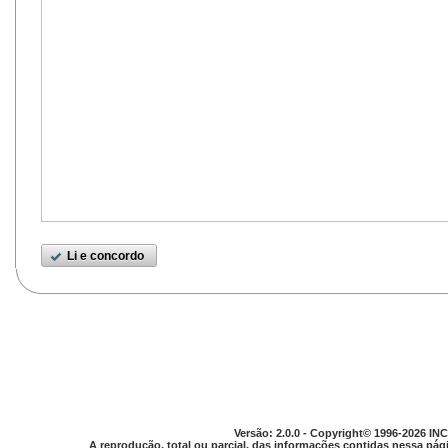
Li e concordo
Versão: 2.0.0 - Copyright© 1996-2026 INC
A reprodução, total ou parcial, das informações contidas nessa pági