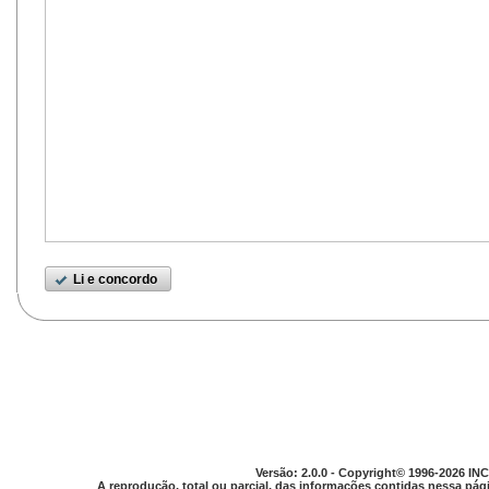
Li e concordo
Versão: 2.0.0 - Copyright© 1996-2026 INC
A reprodução, total ou parcial, das informações contidas nessa pági