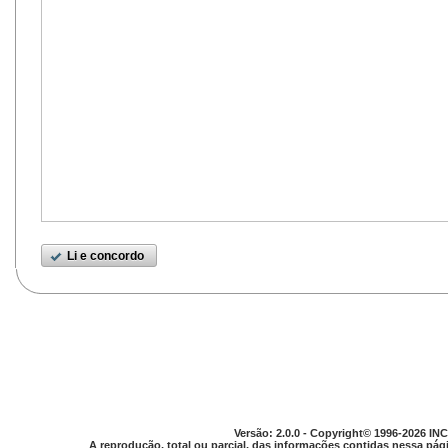
Li e concordo
Versão: 2.0.0 - Copyright© 1996-2026 INC
A reprodução, total ou parcial, das informações contidas nessa pági