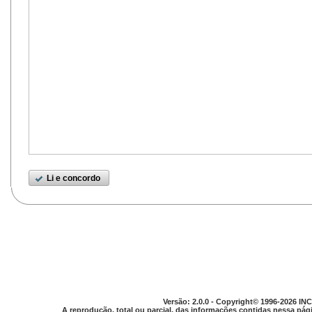
Li e concordo
Versão: 2.0.0 - Copyright© 1996-2026 INC
A reprodução, total ou parcial, das informações contidas nessa pági