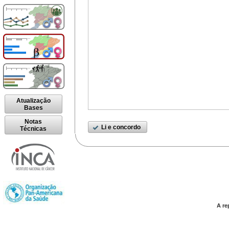
Atualização
Bases
Notas
Li e concordo
Técnicas
A re