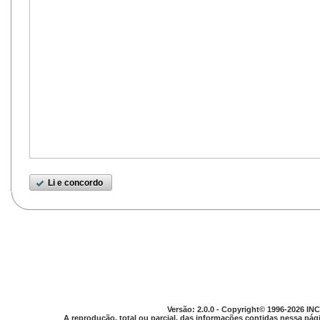
Li e concordo
Versão: 2.0.0 - Copyright© 1996-2026 INC
A reprodução, total ou parcial, das informações contidas nessa pági