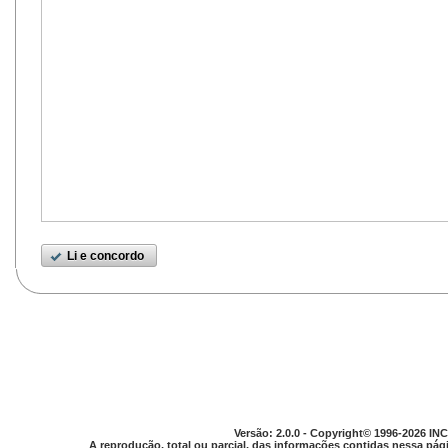
Li e concordo
Versão: 2.0.0 - Copyright© 1996-2026 INC
A reprodução, total ou parcial, das informações contidas nessa pági