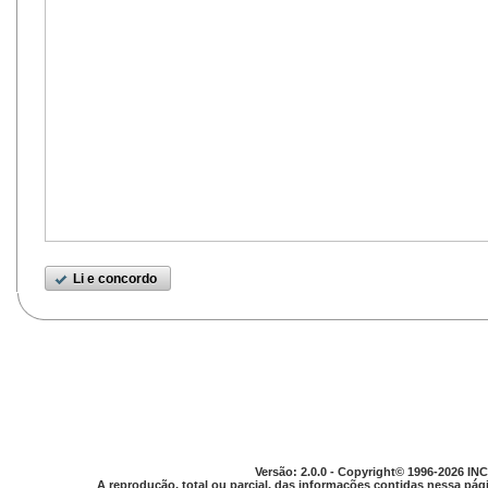
Li e concordo
Versão: 2.0.0 - Copyright© 1996-2026 INC
A reprodução, total ou parcial, das informações contidas nessa pági