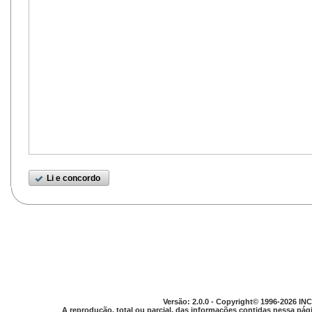
Li e concordo
Versão: 2.0.0 - Copyright© 1996-2026 INC
A reprodução, total ou parcial, das informações contidas nessa pági