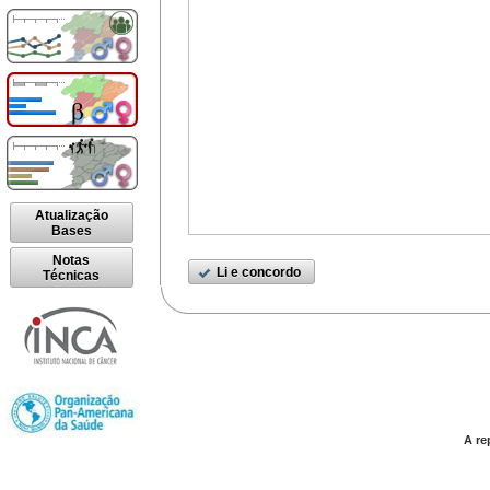
Atualização
Bases
Notas
Li e concordo
Técnicas
A re